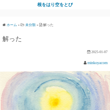
コ
根をはり空をとび
ン
テ
ン
ホーム
»
未分類
»
解った
ツ
へ
解った
ス
キ
2025-01-07
ッ
プ
minkoyacom