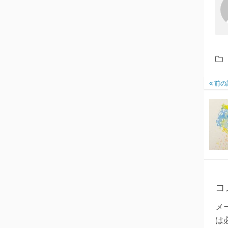
前の
コ
メ
は