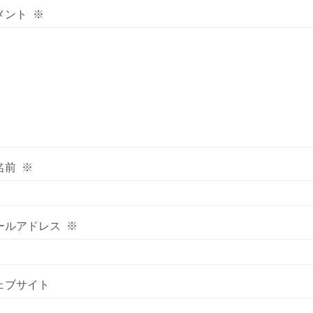
メント
※
名前
※
ールアドレス
※
ェブサイト