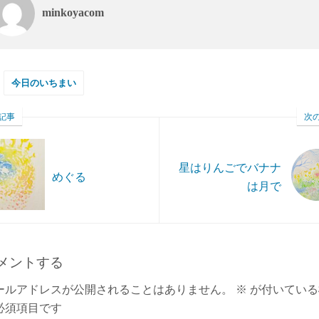
minkoyacom
今日のいちまい
記事
次
星はりんごでバナナ
めぐる
は月で
メントする
ールアドレスが公開されることはありません。
※
が付いている
必須項目です