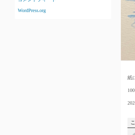
WordPress.org
紙
10
202