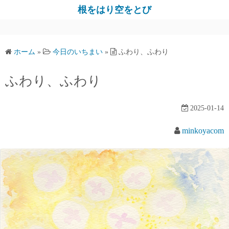
コ
根をはり空をとび
ン
テ
ン
ホーム
»
今日のいちまい
»
ふわり、ふわり
ツ
へ
ふわり、ふわり
ス
キ
2025-01-14
ッ
プ
minkoyacom