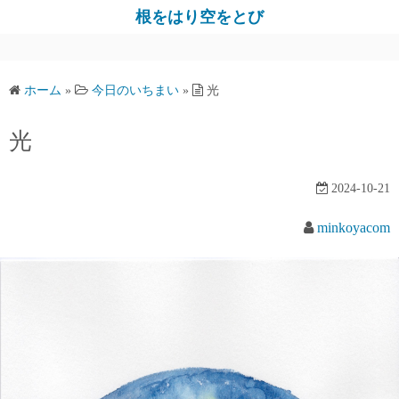
コ
根をはり空をとび
ン
テ
ン
ホーム
»
今日のいちまい
»
光
ツ
へ
光
ス
キ
2024-10-21
ッ
プ
minkoyacom