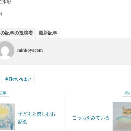
に水彩
4
この記事の投稿者
最新記事
minkoyacom
今日のいちまい
記事
次
子どもと楽しむお
こっちをみている
話会